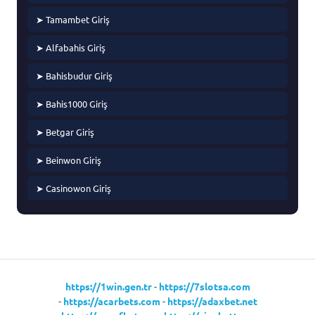
➤ Tamambet Giriş
➤ Alfabahis Giriş
➤ Bahisbudur Giriş
➤ Bahis1000 Giriş
➤ Betgar Giriş
➤ Beinwon Giriş
➤ Casinowon Giriş
https://1win.gen.tr
-
https://7slotsa.com
-
https://acarbets.com
-
https://adaxbet.net