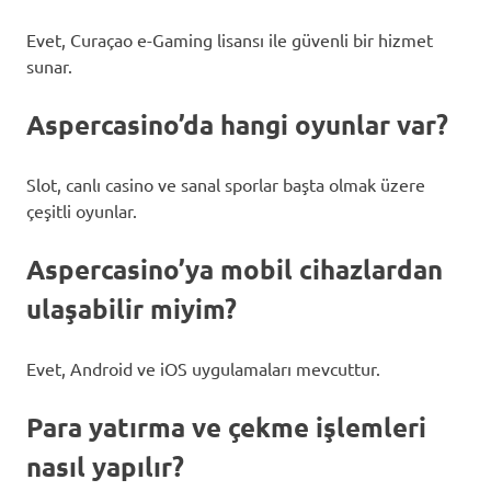
Evet, Curaçao e-Gaming lisansı ile güvenli bir hizmet
sunar.
Aspercasino’da hangi oyunlar var?
Slot, canlı casino ve sanal sporlar başta olmak üzere
çeşitli oyunlar.
Aspercasino’ya mobil cihazlardan
ulaşabilir miyim?
Evet, Android ve iOS uygulamaları mevcuttur.
Para yatırma ve çekme işlemleri
nasıl yapılır?