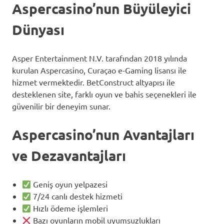
Aspercasino’nun Büyüleyici
Dünyası
Asper Entertainment N.V. tarafından 2018 yılında
kurulan Aspercasino, Curaçao e-Gaming lisansı ile
hizmet vermektedir. BetConstruct altyapısı ile
desteklenen site, farklı oyun ve bahis seçenekleri ile
güvenilir bir deneyim sunar.
Aspercasino’nun Avantajları
ve Dezavantajları
Geniş oyun yelpazesi
7/24 canlı destek hizmeti
Hızlı ödeme işlemleri
Bazı oyunların mobil uyumsuzlukları