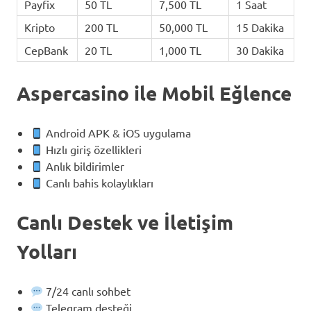
Payfix
50 TL
7,500 TL
1 Saat
Kripto
200 TL
50,000 TL
15 Dakika
CepBank
20 TL
1,000 TL
30 Dakika
Aspercasino ile Mobil Eğlence
Android APK & iOS uygulama
Hızlı giriş özellikleri
Anlık bildirimler
Canlı bahis kolaylıkları
Canlı Destek ve İletişim
Yolları
7/24 canlı sohbet
Telegram desteği