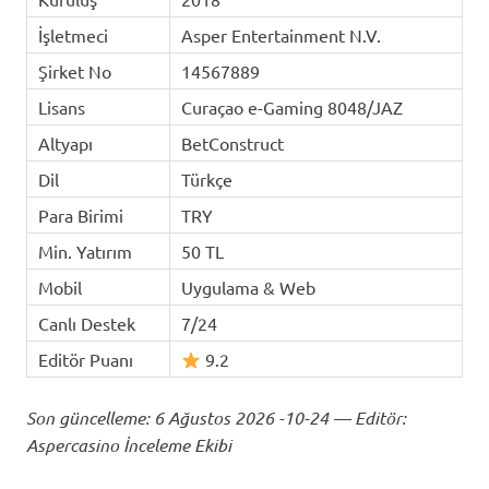
İşletmeci
Asper Entertainment N.V.
Şirket No
14567889
Lisans
Curaçao e-Gaming 8048/JAZ
Altyapı
BetConstruct
Dil
Türkçe
Para Birimi
TRY
Min. Yatırım
50 TL
Mobil
Uygulama & Web
Canlı Destek
7/24
Editör Puanı
9.2
Son güncelleme: 6 Ağustos 2026 -10-24 — Editör:
Aspercasino İnceleme Ekibi