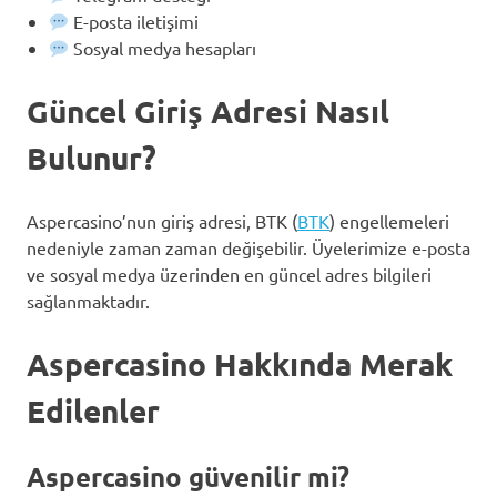
E-posta iletişimi
Sosyal medya hesapları
Güncel Giriş Adresi Nasıl
Bulunur?
Aspercasino’nun giriş adresi, BTK (
BTK
) engellemeleri
nedeniyle zaman zaman değişebilir. Üyelerimize e-posta
ve sosyal medya üzerinden en güncel adres bilgileri
sağlanmaktadır.
Aspercasino Hakkında Merak
Edilenler
Aspercasino güvenilir mi?