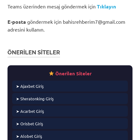
Teams üzerinden mesaj göndermek için
Tıklayın
E-posta
göndermek için
bahisrehberim7@gmail.com
adresini kullanın.
ÖNERILEN SITELER
Önerilen Siteler
➤ Ajaxbet Giriş
➤ Sheratonking Giriş
➤ Acarbet Giriş
➤ Orisbet Giriş
➤ Alobet Giriş