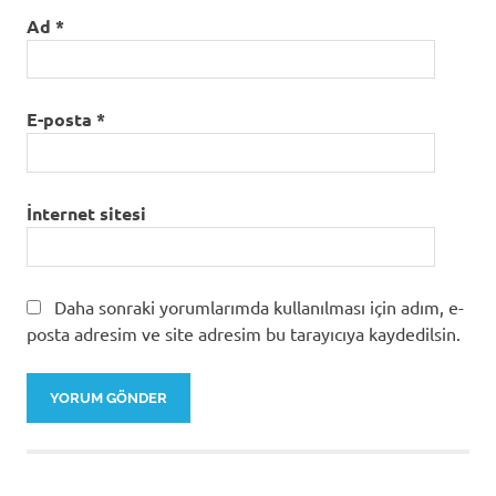
Ad
*
E-posta
*
İnternet sitesi
Daha sonraki yorumlarımda kullanılması için adım, e-
posta adresim ve site adresim bu tarayıcıya kaydedilsin.