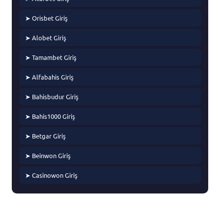
➤ Orisbet Giriş
➤ Alobet Giriş
➤ Tamambet Giriş
➤ Alfabahis Giriş
➤ Bahisbudur Giriş
➤ Bahis1000 Giriş
➤ Betgar Giriş
➤ Beinwon Giriş
➤ Casinowon Giriş