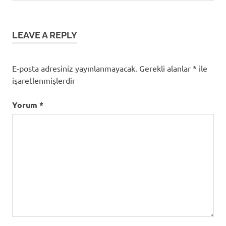
Post:
Post:
gezinmesi
LEAVE A REPLY
E-posta adresiniz yayınlanmayacak.
Gerekli alanlar
*
ile
işaretlenmişlerdir
Yorum
*