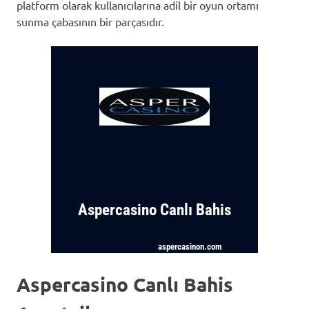
platform olarak kullanıcılarına adil bir oyun ortamı
sunma çabasının bir parçasıdır.
Aspercasino Canlı Bahis