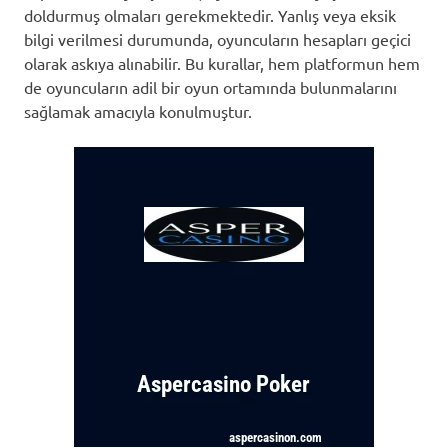
doldurmuş olmaları gerekmektedir. Yanlış veya eksik
bilgi verilmesi durumunda, oyuncuların hesapları geçici
olarak askıya alınabilir. Bu kurallar, hem platformun hem
de oyuncuların adil bir oyun ortamında bulunmalarını
sağlamak amacıyla konulmuştur.