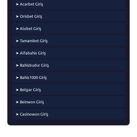
➤ Acarbet Giriş
➤ Orisbet Giriş
➤ Alobet Giriş
➤ Tamambet Giriş
➤ Alfabahis Giriş
➤ Bahisbudur Giriş
➤ Bahis1000 Giriş
➤ Betgar Giriş
➤ Beinwon Giriş
➤ Casinowon Giriş