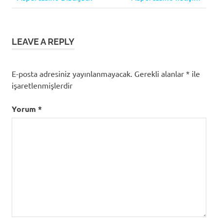
Yazı
Post:
Post:
gezinmesi
LEAVE A REPLY
E-posta adresiniz yayınlanmayacak.
Gerekli alanlar
*
ile
işaretlenmişlerdir
Yorum
*