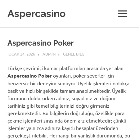
Skip
to
Aspercasino
MENU
content
Aspercasino Poker
OCAK 24, 2026
ADMIN
GENEL BILGI
Türkçe çevrimiçi kumar platformları arasında yer alan
Aspercasino Poker
oyunları, poker severler için
benzersiz bir deneyim sunuyor. Üyelik işlemleri oldukça
basit ve hızlı bir şekilde tamamlanabilmektedir. Üyelik
formunu doldururken adınız, soyadınız ve doğum
tarihiniz gibi temel bilgilerinizi doğru girmeniz
gerekmektedir. Bu bilgilerin doğruluğu, özellikle para
çekme işlemleri sırasında önem arz etmektedir; çünkü
işlemler yalnızca adınıza kayıtlı hesaplar üzerinden
gerçekleştirilebilir. Herhangi bir yanlışlık durumunda, bu