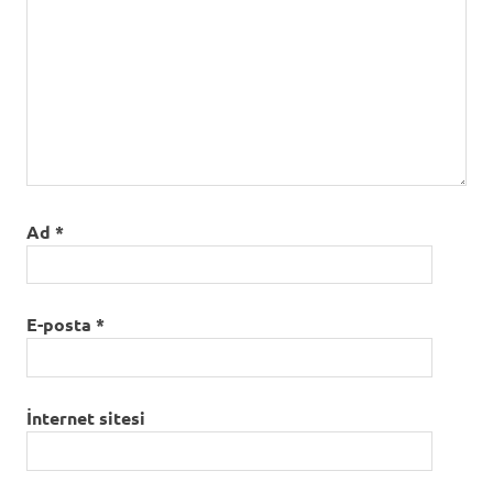
Ad
*
E-posta
*
İnternet sitesi