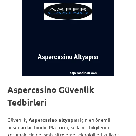
Aspercasino Güvenlik
Tedbirleri
Güvenlik,
Aspercasino altyapısı
için en önemli
unsurlardan biridir. Platform, kullanıcı bilgilerini
korumak için gelişmiş şifreleme teknolojileri kullanır.