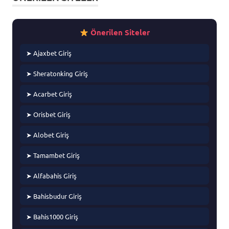
Önerilen Siteler
➤ Ajaxbet Giriş
➤ Sheratonking Giriş
➤ Acarbet Giriş
➤ Orisbet Giriş
➤ Alobet Giriş
➤ Tamambet Giriş
➤ Alfabahis Giriş
➤ Bahisbudur Giriş
➤ Bahis1000 Giriş