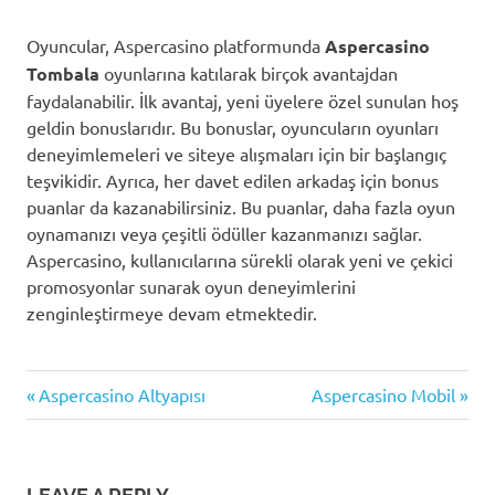
Oyuncular, Aspercasino platformunda
Aspercasino
Tombala
oyunlarına katılarak birçok avantajdan
faydalanabilir. İlk avantaj, yeni üyelere özel sunulan hoş
geldin bonuslarıdır. Bu bonuslar, oyuncuların oyunları
deneyimlemeleri ve siteye alışmaları için bir başlangıç
teşvikidir. Ayrıca, her davet edilen arkadaş için bonus
puanlar da kazanabilirsiniz. Bu puanlar, daha fazla oyun
oynamanızı veya çeşitli ödüller kazanmanızı sağlar.
Aspercasino, kullanıcılarına sürekli olarak yeni ve çekici
promosyonlar sunarak oyun deneyimlerini
zenginleştirmeye devam etmektedir.
Previous
Next
Yazı
Aspercasino Altyapısı
Aspercasino Mobil
Post:
Post:
gezinmesi