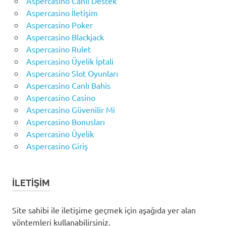
Aspercasino Canlı Destek
Aspercasino İletişim
Aspercasino Poker
Aspercasino Blackjack
Aspercasino Rulet
Aspercasino Üyelik İptali
Aspercasino Slot Oyunları
Aspercasino Canlı Bahis
Aspercasino Casino
Aspercasino Güvenilir Mi
Aspercasino Bonusları
Aspercasino Üyelik
Aspercasino Giriş
İLETIŞIM
Site sahibi ile iletişime geçmek için aşağıda yer alan
yöntemleri kullanabilirsiniz.