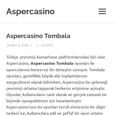
Skip
to
Aspercasino
MENU
content
Aspercasino Tombala
ŞUBAT 6, 2026
CASINO
Türkçe çevrimiçi kumarhane platformlarından biri olan
Aspercasino,
Aspercasino Tombala
oyunları ile
oyuncularına benzersiz bir deneyim sunuyor. Tombala
oyunları, genellikle büyük aile toplantılarının
vazgeçilmezi olarak bilinirken, Aspercasino bu geleneği
çevrimiçi ortama taşıyarak herkesin erişimine açmıştır.
Oyunlar, kullanıcıların canlı olarak ve gerçek zamanlı bir
biçimde oynayabilmesi için tasarlanmıştır.
Aspercasino’nun bu oyunları tercih etmesinin bir diğer
nedeni ise, kullanıcılara adil ve şeffaf bir oyun ortamı